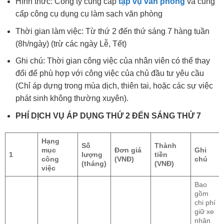
Hình thức: Công ty cung cấp
tạp vụ văn phòng
và cung
cấp công cụ dụng cụ làm sạch văn phòng
Thời gian làm việc: Từ thứ 2 đến thứ sáng 7 hàng tuần
(8h/ngày) (trừ các ngày Lễ, Tết)
Ghi chú: Thời gian công việc của nhân viên có thể thay
đổi để phù hợp với công việc của chủ đầu tư yêu cầu
(Chỉ áp dựng trong mùa dịch, thiên tai, hoặc các sự việc
phát sinh không thường xuyên).
PHÍ DỊCH VỤ ÁP DỤNG THỨ 2 ĐẾN SÁNG THỨ 7
Hạng
Số
Thành
mục
Đơn giá
Ghi
1
lượng
tiền
công
(VNĐ)
chú
(
tháng
)
(VNĐ)
việc
Bao
gồm
chi phí
giữ xe
nhân