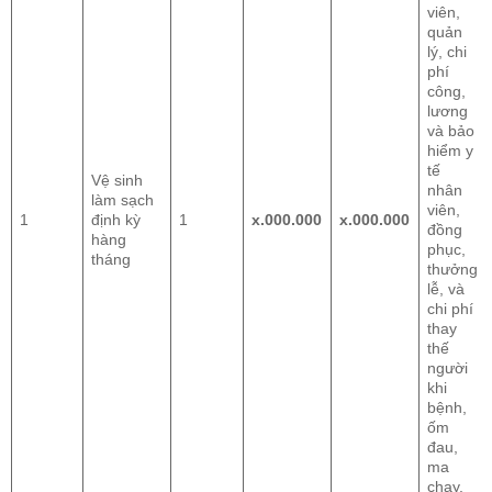
viên,
quản
lý, chi
phí
công,
lương
và bảo
hiểm y
tế
Vệ sinh
nhân
làm sạch
viên,
1
định kỳ
1
x.000.000
x.000.000
đồng
hàng
phục,
tháng
thưởng
lễ, và
chi phí
thay
thế
người
khi
bệnh,
ốm
đau,
ma
chay,