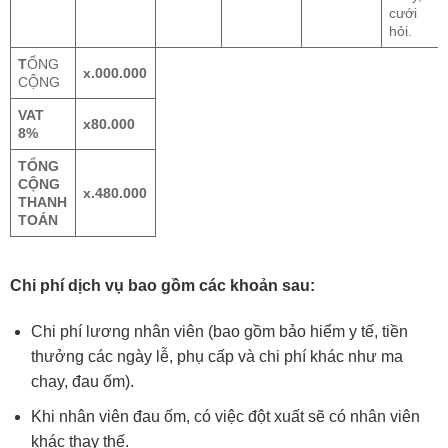
cưới
hỏi.
T
ỔNG
x.000.000
CỘNG
VAT
x80.000
8%
TỔNG
CỘNG
x.480.000
THANH
TOÁN
Chi phí dịch vụ bao gồm các khoản sau:
Chi phí lương nhân viên (bao gồm bảo hiểm y tế, tiền
thưởng các ngày lễ, phụ cấp và chi phí khác như ma
chay, đau ốm).
Khi nhân viên đau ốm, có việc đột xuất sẽ có nhân viên
khác thay thế.