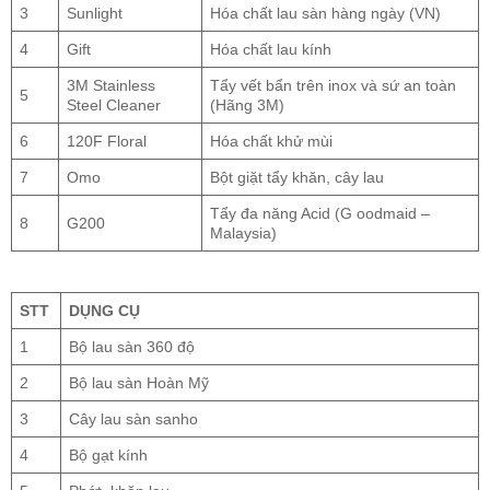
3
Sunlight
Hóa chất lau sàn hàng ngày (VN)
4
Gift
Hóa chất lau kính
3M Stainless
Tẩy vết bẩn trên inox và sứ an toàn
5
Steel Cleaner
(Hãng 3M)
6
120F Floral
Hóa chất khử mùi
7
Omo
Bột giặt tẩy khăn, cây lau
Tẩy đa năng Acid (G oodmaid –
8
G200
Malaysia)
STT
DỤNG CỤ
1
Bộ lau sàn 360 độ
2
Bộ lau sàn Hoàn Mỹ
3
Cây lau sàn sanho
4
Bộ gạt kính