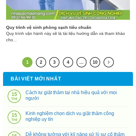
Quy trình vệ sinh phòng sạch tiêu chuẩn
Quy trình vận hành này sẽ là tài liệu hướng dẫn và tham khảo
cho...
1
2
3
4
…
10
BÀI VIẾT MỚI NHẤT
Cách tự giặt thảm tại nhà hiệu quả với mọi
15
người
Th6
Kinh nghiệm chọn dịch vụ giặt thảm công
15
nghiệp uy tín
Th6
Dễ không tưởng với kỹ năng xử lý sự cố thảm