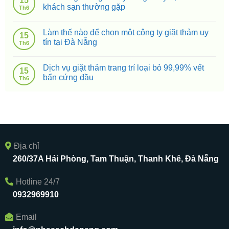
15
khách sạn thường gặp
Th6
Làm thế nào để chọn một công ty giặt thảm uy
15
tín tại Đà Nẵng
Th6
Dịch vụ giặt thảm trang trí loại bỏ 99,99% vết
15
bẩn cứng đầu
Th6
Địa chỉ
260/37A Hải Phòng, Tam Thuận, Thanh Khê, Đà Nẵng
Hotline 24/7
0932969910
Email