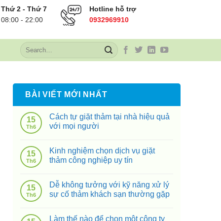
Thứ 2 - Thứ 7
Hotline hỗ trợ
08:00 - 22:00
0932969910
BÀI VIẾT MỚI NHẤT
Cách tự giặt thảm tại nhà hiệu quả
15
với mọi người
Th6
Kinh nghiệm chọn dịch vụ giặt
15
thảm công nghiệp uy tín
Th6
Dễ không tưởng với kỹ năng xử lý
15
sự cố thảm khách sạn thường gặp
Th6
Làm thế nào để chọn một công ty