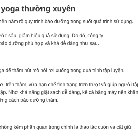
p yoga thường xuyên
nên nắm rõ quy trình bảo dưỡng trong suốt quá trình sử dụng.
ớc sâu, giảm hiệu quả sử dụng. Do đó, công ty
 dưỡng phù hợp và khá dễ dàng như sau.
a để thấm hút mồ hôi rơi xuống trong quá trình tập luyện.
i trên thảm, vừa hạn chế tình trạng trơn trượt và giúp người tậ
m tập. Nhờ khả năng giặt sạch dễ dàng, kể cả bằng máy nên khă
hững cách bảo dưỡng thảm.
ông kém phần quan trọng chính là thao tác cuộn và cất giữ