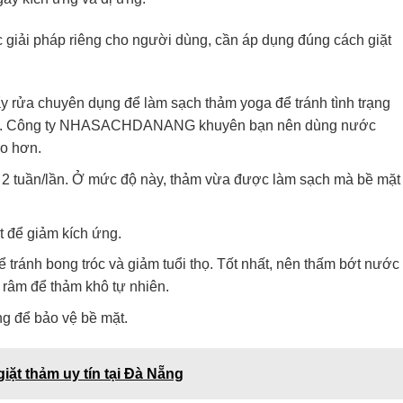
ác giải pháp riêng cho người dùng, cần áp dụng đúng cách giặt
ẩy rửa chuyên dụng để làm sạch thảm yoga để tránh tình trạng
 nhất. Công ty NHASACHDANANG khuyên bạn nên dùng nước
ro hơn.
ểu 2 tuần/lần. Ở mức độ này, thảm vừa được làm sạch mà bề mặt
t để giảm kích ứng.
tránh bong tróc và giảm tuổi thọ. Tốt nhất, nên thấm bớt nước
 râm để thảm khô tự nhiên.
g để bảo vệ bề mặt.
iặt thảm uy tín tại Đà Nẵng