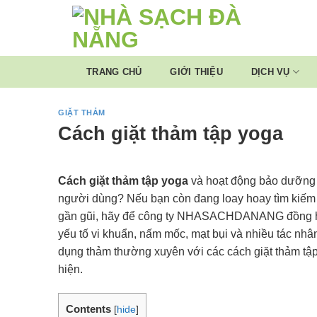
Skip
to
content
TRANG CHỦ
GIỚI THIỆU
DỊCH VỤ
GIẶT THẢM
Cách giặt thảm tập yoga
Cách giặt thảm tập yoga
và hoạt động bảo dưỡng 
người dùng? Nếu bạn còn đang loay hoay tìm kiếm 
gần gũi, hãy để công ty NHASACHDANANG đồng hàn
yếu tố vi khuẩn, nấm mốc, mạt bụi và nhiều tác nhân
dụng thảm thường xuyên với các cách giặt thảm t
hiện.
Contents
[
hide
]