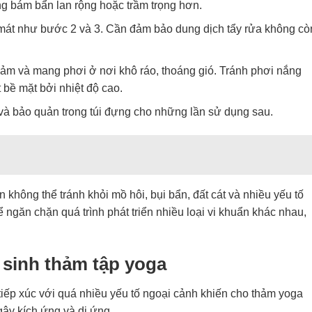
ng bám bẩn lan rộng hoặc trầm trọng hơn.
mát như bước 2 và 3. Cần đảm bảo dung dịch tẩy rửa không cò
ảm và mang phơi ở nơi khô ráo, thoáng gió. Tránh phơi nắng
 bề mặt bởi nhiệt độ cao.
 và bảo quản trong túi đựng cho những lần sử dụng sau.
không thể tránh khỏi mồ hôi, bụi bẩn, đất cát và nhiều yếu tố
 ngăn chặn quá trình phát triển nhiều loại vi khuẩn khác nhau,
 sinh thảm tập yoga
tiếp xúc với quá nhiều yếu tố ngoại cảnh khiến cho thảm yoga
gây kích ứng và dị ứng.