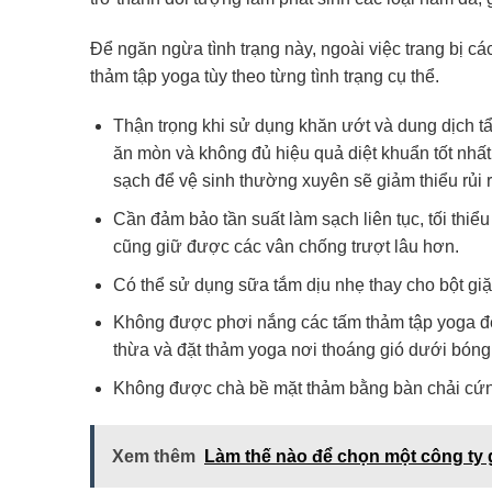
Để ngăn ngừa tình trạng này, ngoài việc trang bị c
thảm tập yoga tùy theo từng tình trạng cụ thể.
Thận trọng khi sử dụng khăn ướt và dung dịch t
ăn mòn và không đủ hiệu quả diệt khuẩn tốt
sạch để vệ sinh thường xuyên sẽ giảm thiểu rủi 
Cần đảm bảo tần suất làm sạch liên tục, tối thi
cũng giữ được các vân chống trượt lâu hơn.
Có thể sử dụng sữa tắm dịu nhẹ thay cho bột giặ
Không được phơi nắng các tấm thảm tập yoga để 
thừa và đặt thảm yoga nơi thoáng gió dưới bóng
Không được chà bề mặt thảm bằng bàn chải cứn
Xem thêm
Làm thế nào để chọn một công ty g