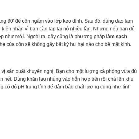
oảng 30’ để cồn ngấm vào lớp keo dính. Sau đó, dùng dao lam
ự kiên nhẫn vì bạn cần lặp lại nó nhiều lần. Nhưng nếu bạn đủ
g đẹp như mới. Ngoài ra, đây cũng là phương pháp
làm sạch
hẹ của cồn sẽ không gây bất kỳ hư hại nào cho bề mặt kính.
n vị sản xuất khuyến nghị. Bạn cho một lượng xà phòng vừa đủ
 hết. Dùng khăn lau nhúng vào hỗn hợp trên rồi chà lên khu
òng có độ pH trung tính để đảm bảo chất lượng cũng như tính