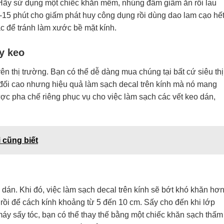
 Hãy sử dụng một chiếc khăn mềm, nhúng đẫm giấm ăn rồi lau
-15 phút cho giấm phát huy công dụng rồi dùng dao lam cạo hế
c để tránh làm xước bề mặt kính.
y keo
ên thị trường. Bạn có thể dễ dàng mua chúng tại bất cứ siêu thị
 đối cao nhưng hiệu quả làm sạch decal trên kính mà nó mang
ợc pha chế riêng phục vụ cho việc làm sạch các vết keo dán,
 cũng biết
 dán. Khi đó, việc làm sạch decal trên kính sẽ bớt khó khăn hơn
rồi để cách kính khoảng từ 5 đến 10 cm. Sấy cho đến khi lớp
áy sấy tóc, bạn có thể thay thế bằng một chiếc khăn sạch thấm