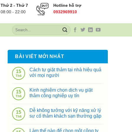
Thứ 2 - Thứ 7
Hotline hỗ trợ
08:00 - 22:00
0932969910
BÀI VIẾT MỚI NHẤT
Cách tự giặt thảm tại nhà hiệu quả
15
với mọi người
Th6
g
Kinh nghiệm chọn dịch vụ giặt
15
thảm công nghiệp uy tín
Th6
Dễ không tưởng với kỹ năng xử lý
15
sự cố thảm khách sạn thường gặp
Th6
Làm thế nào để chọn một công ty