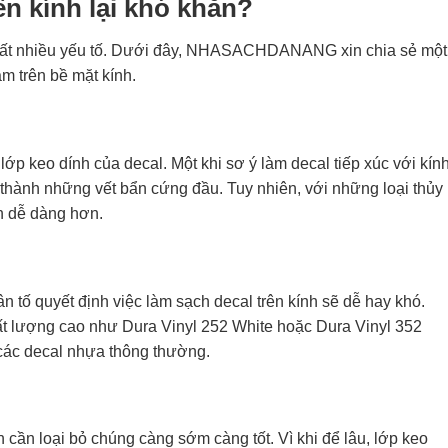
ên kính lại khó khăn?
rất nhiều yếu tố. Dưới đây, NHASACHDANANG xin chia sẻ một
ám trên bề mặt kính.
lớp keo dính của decal. Một khi sơ ý làm decal tiếp xúc với kính
thành những vết bẩn cứng đầu. Tuy nhiên, với những loại thủy
ên dễ dàng hơn.
 tố quyết định việc làm sạch decal trên kính sẽ dễ hay khó.
ất lượng cao như Dura Vinyl 252 White hoặc Dura Vinyl 352
 các decal nhựa thông thường.
n cần loại bỏ chúng càng sớm càng tốt. Vì khi để lâu, lớp keo