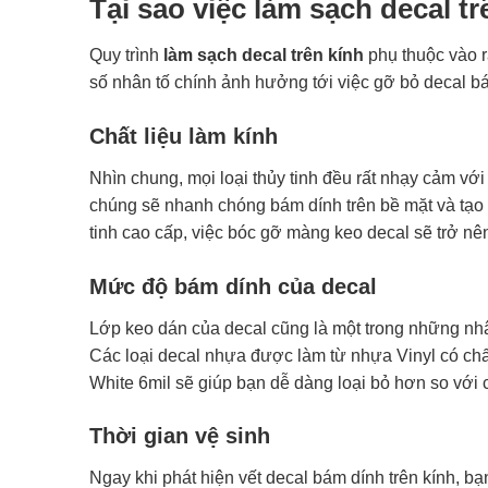
Tại sao việc làm sạch decal tr
Quy trình
làm sạch decal trên kính
phụ thuộc vào 
số nhân tố chính ảnh hưởng tới việc gỡ bỏ decal b
Chất liệu làm kính
Nhìn chung, mọi loại thủy tinh đều rất nhạy cảm với 
chúng sẽ nhanh chóng bám dính trên bề mặt và tạo 
tinh cao cấp, việc bóc gỡ màng keo decal sẽ trở n
Mức độ bám dính của decal
Lớp keo dán của decal cũng là một trong những nhân
Các loại decal nhựa được làm từ nhựa Vinyl có ch
White 6mil sẽ giúp bạn dễ dàng loại bỏ hơn so với
Thời gian vệ sinh
Ngay khi phát hiện vết decal bám dính trên kính, bạ