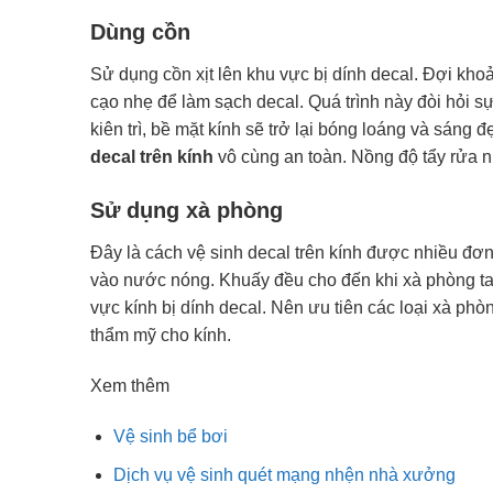
Dùng cồn
Sử dụng cồn xịt lên khu vực bị dính decal. Đợi kh
cạo nhẹ để làm sạch decal. Quá trình này đòi hỏi s
kiên trì, bề mặt kính sẽ trở lại bóng loáng và sán
decal trên kính
vô cùng an toàn. Nồng độ tẩy rửa n
Sử dụng xà phòng
Đây là cách vệ sinh decal trên kính được nhiều đơ
vào nước nóng. Khuấy đều cho đến khi xà phòng tan
vực kính bị dính decal. Nên ưu tiên các loại xà ph
thẩm mỹ cho kính.
Xem thêm
Vệ sinh bể bơi
Dịch vụ vệ sinh quét mạng nhện nhà xưởng