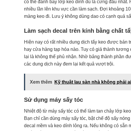
có thể đánh bay lớp keo dính dù là cứng đầu nhất.
nhiều lần lên khu vực cần làm sạch. Đợi khoảng 10
màng keo đi. Lưu ý không dùng dao có cạnh quá sắ
Làm sạch decal trên kính bằng chất tẩ
Hiện nay có rất nhiều dung dịch tẩy keo được bán tr
hay cửa hàng tạp hóa nào. Tuy có giá thành tương
lại là không thể phủ nhận. Nhờ bảng thành phần đư
các dung dịch này đem lại kết quả vượt trội.
Xem thêm
Kỹ thuật lau sàn nhà không phải ai
Sử dụng máy sấy tóc
Nhiệt độ từ máy sấy tóc có thể làm tan chảy lớp keo
Bạn chỉ cần dùng máy sấy tóc, bật chế độ sấy nóng 
decal mềm và keo dính lỏng ra. Nếu không có sẵn m