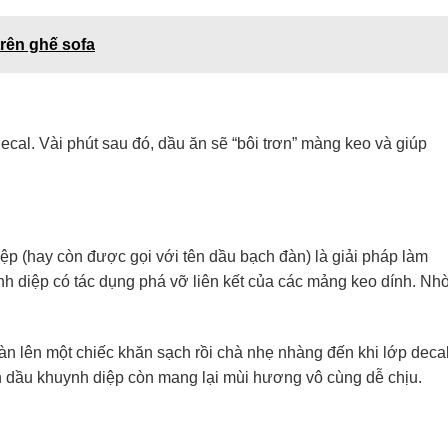
rên ghế sofa
decal. Vài phút sau đó, dầu ăn sẽ “bôi trơn” màng keo và giúp
p (hay còn được gọi với tên dầu bạch đàn) là giải pháp làm
nh diệp có tác dụng phá vỡ liên kết của các mảng keo dính. Nh
đàn lên một chiếc khăn sạch rồi chà nhẹ nhàng đến khi lớp deca
nh dầu khuynh diệp còn mang lại mùi hương vô cùng dễ chịu.