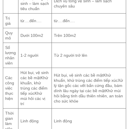
Dịch vụ tổng vệ sinh – làm sạch
sinh – làm sạch
chuyên sâu
tiêu chuẩn
Trị
từ….đến….
từ….đến….
giá
Quy
Dưới 100m2
Trên 100m2
mô
Số
lượng
1-2 người
Từ 2 người trở lên
nhân
viên
Hút bụi, vệ sinh
Hút bụi, vệ sinh các bề mặtKhử
Các
các bề mặtKhử
khuẩn, khử trùng các điểm tiếp xúcXử
công
khuẩn, khử
lý tận gốc các vết bẩn cứng đầu, bám
việc
trùng các điểm
dính lâu ngày tại các bề mặtKhử mùi
thực
tiếp xúcKhử
hôi bằng tinh dầu thiên nhiên, an toàn
hiện
mùi hôi các vị
cho sức khỏe
trí
Thời
gian
Linh động
Linh động
làm
việc