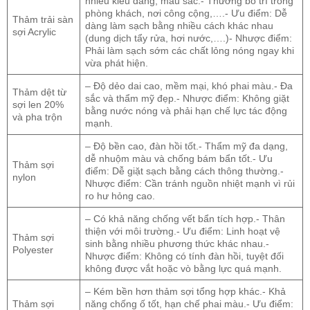
nhiều kiểu dáng, màu sắc.- Thường bố trí trong
phòng khách, nơi công cộng,….- Ưu điểm: Dễ
Thảm trải sàn
dàng làm sạch bằng nhiều cách khác nhau
sợi Acrylic
(dung dịch tẩy rửa, hơi nước,….)- Nhược điểm:
Phải làm sạch sớm các chất lỏng nóng ngay khi
vừa phát hiện.
– Độ dẻo dai cao, mềm mại, khó phai màu.- Đa
Thảm dệt từ
sắc và thẩm mỹ đẹp.- Nhược điểm: Không giặt
sợi len 20%
bằng nước nóng và phải hạn chế lực tác động
và pha trộn
mạnh.
– Độ bền cao, đàn hồi tốt.- Thẩm mỹ đa dạng,
dễ nhuộm màu và chống bám bẩn tốt.- Ưu
Thảm sợi
điểm: Dễ giặt sạch bằng cách thông thường.-
nylon
Nhược điểm: Cần tránh nguồn nhiệt mạnh vì rủi
ro hư hỏng cao.
– Có khả năng chống vết bẩn tích hợp.- Thân
thiện với môi trường.- Ưu điểm: Linh hoạt vệ
Thảm sợi
sinh bằng nhiều phương thức khác nhau.-
Polyester
Nhược điểm: Không có tính đàn hồi, tuyệt đối
không được vắt hoặc vò bằng lực quá mạnh.
– Kém bền hơn thảm sợi tổng hợp khác.- Khả
Thảm sợi
năng chống ố tốt, hạn chế phai màu.- Ưu điểm: