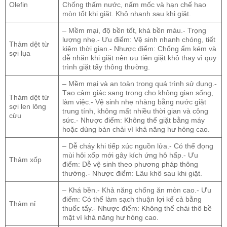
Olefin
Chống thấm nước, nấm mốc và hạn chế hao
mòn tốt khi giặt. Khô nhanh sau khi giặt.
– Mềm mại, độ bền tốt, khá bền màu.- Trọng
lượng nhẹ.- Ưu điểm: Vệ sinh nhanh chóng, tiết
Thảm dệt từ
kiệm thời gian.- Nhược điểm: Chống ẩm kém và
sợi lụa
dễ nhăn khi giặt nên ưu tiên giặt khô thay vì quy
trình giặt tẩy thông thường.
– Mềm mại và an toàn trong quá trình sử dụng.-
Tạo cảm giác sang trọng cho không gian sống,
Thảm dệt từ
làm việc.- Vệ sinh nhẹ nhàng bằng nước giặt
sợi len lông
trung tính, không mất nhiều thời gian và công
cừu
sức.- Nhược điểm: Không thể giặt bằng máy
hoặc dùng bàn chải vì khả năng hư hỏng cao.
– Dễ cháy khi tiếp xúc nguồn lửa.- Có thể đọng
mùi hôi xốp mới gây kích ứng hô hấp.- Ưu
Thảm xốp
điểm: Dễ vệ sinh theo phương pháp thông
thường.- Nhược điểm: Lâu khô sau khi giặt.
– Khá bền.- Khả năng chống ăn mòn cao.- Ưu
điểm: Có thể làm sạch thuận lợi kể cả bằng
Thảm nỉ
thuốc tẩy.- Nhược điểm: Không thể chải thô bề
mặt vì khả năng hư hỏng cao.