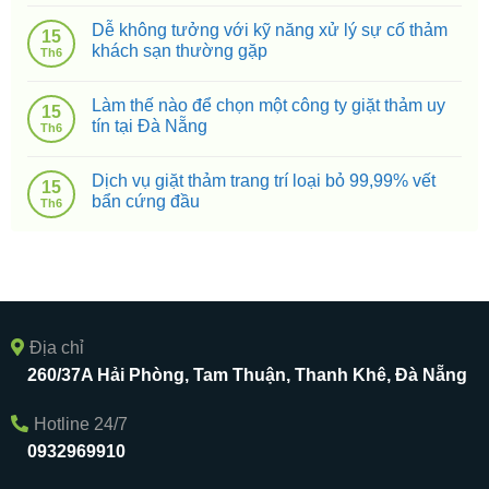
Dễ không tưởng với kỹ năng xử lý sự cố thảm
15
khách sạn thường gặp
Th6
Làm thế nào để chọn một công ty giặt thảm uy
15
tín tại Đà Nẵng
Th6
Dịch vụ giặt thảm trang trí loại bỏ 99,99% vết
15
bẩn cứng đầu
Th6
Địa chỉ
260/37A Hải Phòng, Tam Thuận, Thanh Khê, Đà Nẵng
Hotline 24/7
0932969910