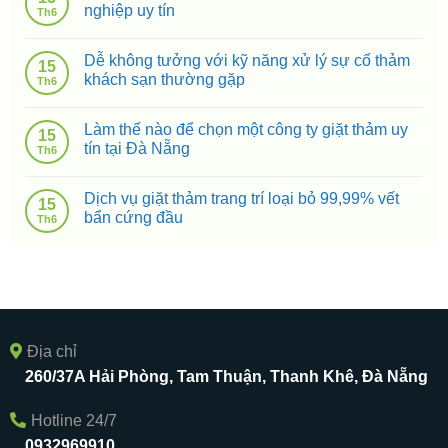
nghiệp uy tín
Th6
Dễ không tưởng với kỹ năng xử lý sự cố thảm
15
khách sạn thường gặp
Th6
Làm thế nào để chọn một công ty giặt thảm uy
15
tín tại Đà Nẵng
Th6
Dịch vụ giặt thảm trang trí loại bỏ 99,99% vết
15
bẩn cứng đầu
Th6
Địa chỉ
260/37A Hải Phòng, Tam Thuận, Thanh Khê, Đà Nẵng
Hotline 24/7
0932969910