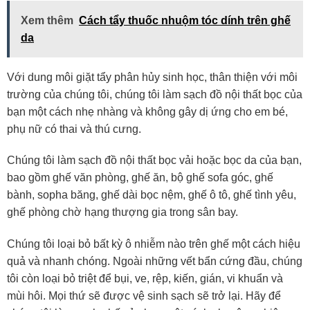
Xem thêm
Cách tẩy thuốc nhuộm tóc dính trên ghế
da
Với dung môi giặt tẩy phân hủy sinh học, thân thiện với môi
trường của chúng tôi, chúng tôi làm sạch đồ nội thất bọc của
bạn một cách nhẹ nhàng và không gây dị ứng cho em bé,
phụ nữ có thai và thú cưng.
Chúng tôi làm sạch đồ nội thất bọc vải hoặc bọc da của bạn,
bao gồm ghế văn phòng, ghế ăn, bộ ghế sofa góc, ghế
bành, sopha băng, ghế dài bọc nệm, ghế ô tô, ghế tình yêu,
ghế phòng chờ hạng thượng gia trong sân bay.
Chúng tôi loại bỏ bất kỳ ô nhiễm nào trên ghế một cách hiệu
quả và nhanh chóng. Ngoài những vết bẩn cứng đầu, chúng
tôi còn loại bỏ triệt để bụi, ve, rệp, kiến, gián, vi khuẩn và
mùi hôi. Mọi thứ sẽ được vệ sinh sạch sẽ trở lại. Hãy để