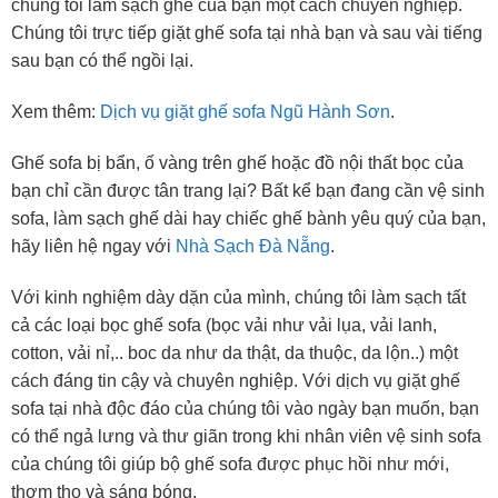
chúng tôi làm sạch ghế của bạn một cách chuyên nghiệp.
Chúng tôi trực tiếp giặt ghế sofa tại nhà bạn và sau vài tiếng
sau bạn có thể ngồi lại.
Xem thêm:
Dịch vụ giặt ghế sofa Ngũ Hành Sơn
.
Ghế sofa bị bẩn, ố vàng trên ghế hoặc đồ nội thất bọc của
bạn chỉ cần được tân trang lại? Bất kể bạn đang cần vệ sinh
sofa, làm sạch ghế dài hay chiếc ghế bành yêu quý của bạn,
hãy liên hệ ngay với
Nhà Sạch Đà Nẵng
.
Với kinh nghiệm dày dặn của mình, chúng tôi làm sạch tất
cả các loại bọc ghế sofa (bọc vải như vải lụa, vải lanh,
cotton, vải nỉ,.. boc da như da thật, da thuộc, da lộn..) một
cách đáng tin cậy và chuyên nghiệp. Với dịch vụ giặt ghế
sofa tại nhà độc đáo của chúng tôi vào ngày bạn muốn, bạn
có thể ngả lưng và thư giãn trong khi nhân viên vệ sinh sofa
của chúng tôi giúp bộ ghế sofa được phục hồi như mới,
thơm tho và sáng bóng.