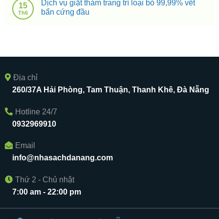
Dịch vụ giặt thảm trang trí loại bỏ 99,99% vết
15
bẩn cứng đầu
Th6
Địa chỉ
260/37A Hải Phòng, Tam Thuận, Thanh Khê, Đà Nẵng
Hotline 24/7
0932969910
Email
info@nhasachdanang.com
Thứ 2 - Chủ nhật
7:00 am - 22:00 pm