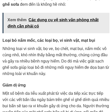
ghế sofa
đem đến là không hề nhỏ:
Xem thêm
Các dụng cụ vệ sinh văn phòng nhất
định cần phải có
Loại bỏ nấm mốc, các loại bọ, vi sinh vật, mạt bụi
Những loại vi sinh vật, bọ ve, bọ chét, mạt bụi, nấm mốc vô
cùng nhỏ, khó nhìn thấy bằng mắt thường, chúng cứng đầu
và gây ra nhiều bệnh nguy hiểm. Do đó mà việc giặt sạch
ghế sofa giúp loại bỏ đi những mối nguy hiểm đe dọa bạn từ
những loài vi khuẩn này.
Giảm dị ứng
Một số bệnh da liễu xuất phát từ việc da tiếp xúc trực tiếp
với các vết bẩn lâu ngày bám trên ghế vì ghế dính quá nhiều
bụi bẩn sẽ tạo ra vi khuẩn gây dị ứng cho da. Người thường