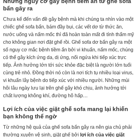
Những nguy cơ gây bệnh tiềm ẩn từ ghế sofa
bẩn gây ra
Chưa kể đến vấn đề gây bệnh mà khi chúng ta nhìn vào một
chiếc ghế sofa bẩn, bám đầy bụi, các vết dơ từ thức ăn,
nước uống và nấm mốc thì đã hoàn toàn mất đi tính thẩm mỹ
cho không gian nơi đặt ghế rồi. Ghế sofa dơ bẩn gây ra một
số nguy cơ mắc bệnh tiềm ẩn bởi vi khuẩn, nấm mốc, chúng
có thể gây kích ứng da, dị ứng, nổi ngứa khi tiếp xúc trực
tiếp. Ảnh hưởng lớn tới sức khỏe đặc biệt là người lớn tuổi
cùng trẻ nhỏ. Đồng thời nó còn là nơi tích tụ nhiều loại virus,
vi khuẩn lây bệnh do tiếp xúc với nhiều người. Những mùi
hôi lâu ngày lưu lại trên ghế gây khó chịu, ảnh hưởng tới
chất lượng không khí, đường hô hấp…
Lợi ích của việc giặt ghế sofa mang lại khiến
bạn không thể ngờ
Từ những hệ quả của ghế sofa bẩn gây ra nên gia chủ phải
thường xuyên vệ sinh, giặt ghế bởi
lợi ích của việc giặt