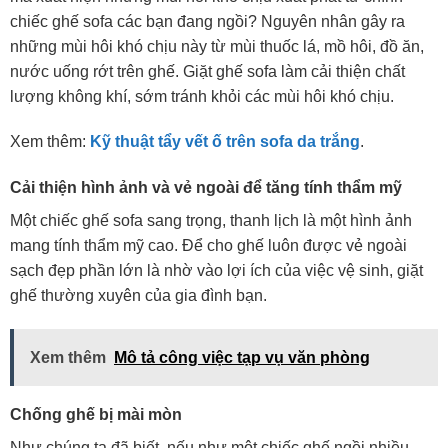
chiếc ghế sofa các bạn đang ngồi? Nguyên nhân gây ra
những mùi hôi khó chịu này từ mùi thuốc lá, mồ hôi, đồ ăn,
nước uống rớt trên ghế. Giặt ghế sofa làm cải thiện chất
lượng không khí, sớm tránh khỏi các mùi hôi khó chịu.
Xem thêm:
Kỹ thuật tẩy vết ố trên sofa da trắng
.
Cải thiện hình ảnh và vẻ ngoài để tăng tính thẩm mỹ
Một chiếc ghế sofa sang trọng, thanh lịch là một hình ảnh
mang tính thẩm mỹ cao. Để cho ghế luôn được vẻ ngoài
sạch đẹp phần lớn là nhờ vào lợi ích của việc vệ sinh, giặt
ghế thường xuyên của gia đình bạn.
Xem thêm
Mô tả công việc tạp vụ văn phòng
Chống ghế bị mài mòn
Như chúng ta đã biết, nếu như một chiếc ghế ngồi nhiều,