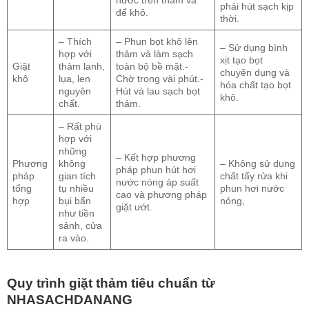
nước trên thảm và
phải hút sạch kịp
để khô.
thời.
– Thích
– Phun bọt khô lên
– Sử dụng bình
hợp với
thảm và làm sạch
xịt tạo bọt
Giặt
thảm lanh,
toàn bộ bề mặt.-
chuyên dụng và
khô
lụa, len
Chờ trong vài phút.-
hóa chất tạo bọt
nguyên
Hút và lau sạch bọt
khô.
chất.
thảm.
– Rất phù
hợp với
những
– Kết hợp phương
Phương
không
– Không sử dụng
pháp phun hút hơi
pháp
gian tích
chất tẩy rửa khi
nước nóng áp suất
tổng
tụ nhiều
phun hơi nước
cao và phương pháp
hợp
bụi bẩn
nóng,
giặt ướt.
như tiền
sảnh, cửa
ra vào.
Quy trình giặt thảm tiêu chuẩn từ
NHASACHDANANG