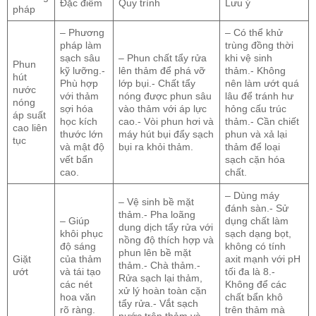
Đặc điểm
Quy trình
Lưu ý
pháp
– Phương
– Có thể khử
pháp làm
trùng đồng thời
sạch sâu
– Phun chất tẩy rửa
khi vệ sinh
Phun
kỹ lưỡng.-
lên thảm để phá vỡ
thảm.- Không
hút
Phù hợp
lớp bụi.- Chất tẩy
nên làm ướt quá
nước
với thảm
nóng được phun sâu
lâu để tránh hư
nóng
sợi hóa
vào thảm với áp lực
hỏng cấu trúc
áp suất
học kích
cao.- Vòi phun hơi và
thảm.- Cần chiết
cao liên
thước lớn
máy hút bụi đẩy sạch
phun và xả lại
tục
và mật độ
bụi ra khỏi thảm.
thảm để loại
vết bẩn
sạch cặn hóa
cao.
chất.
– Dùng máy
– Vệ sinh bề mặt
đánh sàn.- Sử
thảm.- Pha loãng
– Giúp
dụng chất làm
dung dịch tẩy rửa với
khôi phục
sạch dạng bọt,
nồng độ thích hợp và
độ sáng
không có tính
phun lên bề mặt
Giặt
của thảm
axit mạnh với pH
thảm.- Chà thảm.-
ướt
và tái tạo
tối đa là 8.-
Rửa sạch lại thảm,
các nét
Không để các
xử lý hoàn toàn cặn
hoa văn
chất bẩn khô
tẩy rửa.- Vắt sạch
rõ ràng.
trên thảm mà