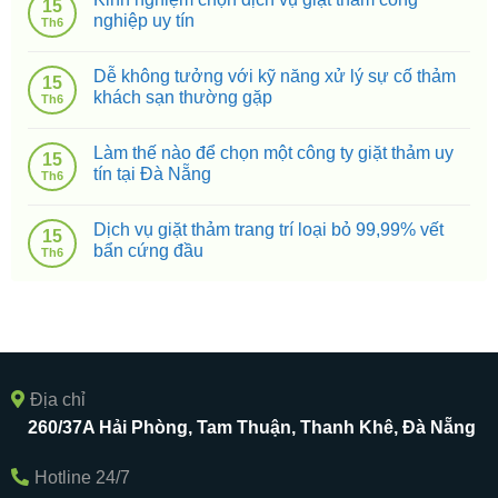
15
nghiệp uy tín
Th6
Dễ không tưởng với kỹ năng xử lý sự cố thảm
15
khách sạn thường gặp
Th6
Làm thế nào để chọn một công ty giặt thảm uy
15
tín tại Đà Nẵng
Th6
Dịch vụ giặt thảm trang trí loại bỏ 99,99% vết
15
bẩn cứng đầu
Th6
Địa chỉ
260/37A Hải Phòng, Tam Thuận, Thanh Khê, Đà Nẵng
Hotline 24/7