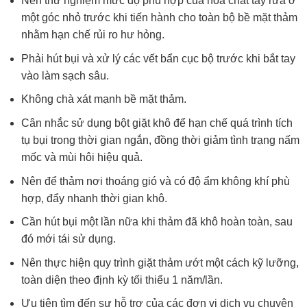
Nên thử nghiệm mức độ phù hợp của hóa chất tẩy rửa ở
một góc nhỏ trước khi tiến hành cho toàn bộ bề mặt thảm
nhằm hạn chế rủi ro hư hỏng.
Phải hút bụi và xử lý các vết bẩn cục bộ trước khi bắt tay
vào làm sạch sâu.
Không chà xát mạnh bề mặt thảm.
Cân nhắc sử dụng bột giặt khô để hạn chế quá trình tích
tụ bụi trong thời gian ngắn, đồng thời giảm tình trạng nấm
mốc và mùi hôi hiệu quả.
Nên để thảm nơi thoáng gió và có độ ẩm không khí phù
hợp, đẩy nhanh thời gian khô.
Cần hút bụi một lần nữa khi thảm đã khô hoàn toàn, sau
đó mới tái sử dụng.
Nên thực hiện quy trình giặt thảm ướt một cách kỹ lưỡng,
toàn diện theo định kỳ tối thiểu 1 năm/lần.
Ưu tiên tìm đến sự hỗ trợ của các đơn vị dịch vụ chuyên