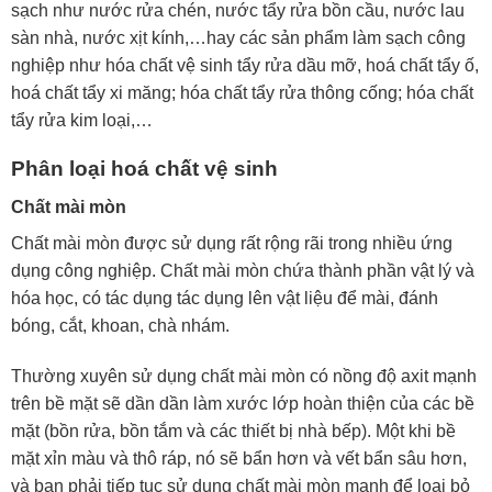
sạch như nước rửa chén, nước tẩy rửa bồn cầu, nước lau
sàn nhà, nước xịt kính,…hay các sản phẩm làm sạch công
nghiệp như hóa chất vệ sinh tẩy rửa dầu mỡ, hoá chất tẩy ố,
hoá chất tẩy xi măng; hóa chất tẩy rửa thông cống; hóa chất
tẩy rửa kim loại,…
Phân loại hoá chất vệ sinh
Chất mài mòn
Chất mài mòn được sử dụng rất rộng rãi trong nhiều ứng
dụng công nghiệp. Chất mài mòn chứa thành phần vật lý và
hóa học, có tác dụng tác dụng lên vật liệu để mài, đánh
bóng, cắt, khoan, chà nhám.
Thường xuyên sử dụng chất mài mòn có nồng độ axit mạnh
trên bề mặt sẽ dần dần làm xước lớp hoàn thiện của các bề
mặt (bồn rửa, bồn tắm và các thiết bị nhà bếp). Một khi bề
mặt xỉn màu và thô ráp, nó sẽ bẩn hơn và vết bẩn sâu hơn,
và bạn phải tiếp tục sử dụng chất mài mòn mạnh để loại bỏ