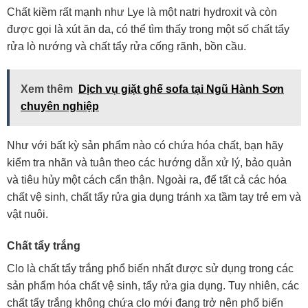
Chất kiềm rất mạnh như Lye là một natri hydroxit và còn
được gọi là xút ăn da, có thể tìm thấy trong một số chất tẩy
rửa lò nướng và chất tẩy rửa cống rãnh, bồn cầu.
Xem thêm
Dịch vụ giặt ghế sofa tại Ngũ Hành Sơn
chuyên nghiệp
Như với bất kỳ sản phẩm nào có chứa hóa chất, bạn hãy
kiểm tra nhãn và tuân theo các hướng dẫn xử lý, bảo quản
và tiêu hủy một cách cẩn thận. Ngoài ra, để tất cả các hóa
chất vệ sinh, chất tẩy rửa gia dụng
tránh xa tầm tay trẻ em và
vật nuôi.
Chất tẩy trắng
Clo là chất tẩy trắng phổ biến nhất được sử dụng trong các
sản phẩm hóa chất vệ sinh, tẩy rửa gia dụng. Tuy nhiên, các
chất tẩy trắng không chứa clo mới đang trở nên phổ biến