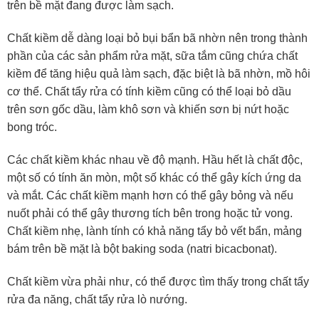
trên bề mặt đang được làm sạch.
Chất kiềm dễ dàng loại bỏ bụi bẩn bã nhờn nên trong thành
phần của các sản phẩm rửa mặt, sữa tắm cũng chứa chất
kiềm để tăng hiệu quả làm sạch, đặc biệt là bã nhờn, mồ hôi
cơ thể. Chất tẩy rửa có tính kiềm cũng có thể loại bỏ dầu
trên sơn gốc dầu, làm khô sơn và khiến sơn bị nứt hoặc
bong tróc.
Các chất kiềm khác nhau về độ mạnh. Hầu hết là chất độc,
một số có tính ăn mòn, một số khác có thể gây kích ứng da
và mắt. Các chất kiềm mạnh hơn có thể gây bỏng và nếu
nuốt phải có thể gây thương tích bên trong hoặc tử vong.
Chất kiềm nhẹ, lành tính có khả năng tẩy bỏ vết bẩn, mảng
bám trên bề mặt là bột baking soda (natri bicacbonat).
Chất kiềm vừa phải như, có thể được tìm thấy trong chất tẩy
rửa đa năng, chất tẩy rửa lò nướng.