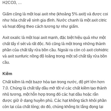
H2CO3, …
Giấm cũng là một loại axit nhẹ (khoảng 5% axit) và được coi
như hóa chất vệ sinh gia đình. Nước chanh là một axit citric
và hoạt động theo cách tương tự như giấm.
Axit oxalic là một loại axit mạnh, đặc biệt hiệu quả như một
chất tẩy rỉ sét và rất độc. Nó cũng là một trong những thành
phần của chất tẩy rửa bồn cầu. Ngoài ra còn có axit clohidric
và axit sunfuric nồng độ loãng trong một số chất tẩy rửa bồn
cầu.
Kiềm
Chất kiềm là một bazơ hòa tan trong nước, độ pH lớn hơn
7.0. Chúng là chất tẩy dầu mỡ tốt vì các chất kiềm tạo thành
nhũ tương, một hỗn hợp trong đó các hạt dầu hoặc rắn
được giữ ở dạng huyền phù. Các hạt không tách khỏi phần
còn lại của chất lỏng; do đó, chúng không bị lắng đọng lại