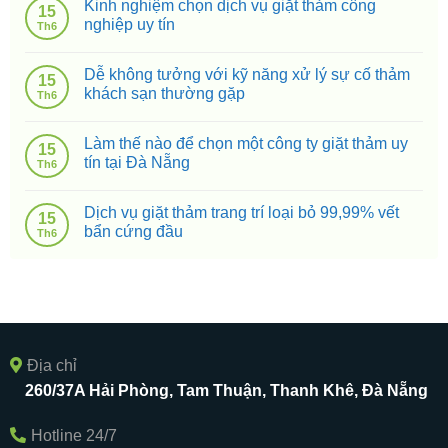
Kinh nghiệm chọn dịch vụ giặt thảm công
15
nghiệp uy tín
Th6
Dễ không tưởng với kỹ năng xử lý sự cố thảm
15
khách sạn thường gặp
Th6
Làm thế nào để chọn một công ty giặt thảm uy
15
tín tại Đà Nẵng
Th6
Dịch vụ giặt thảm trang trí loại bỏ 99,99% vết
15
bẩn cứng đầu
Th6
Địa chỉ
260/37A Hải Phòng, Tam Thuận, Thanh Khê, Đà Nẵng
Hotline 24/7