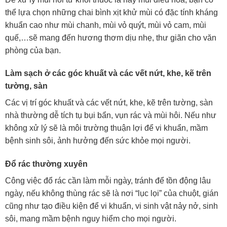
thể lựa chọn những chai bình xịt khử mùi có đặc tính kháng
khuẩn cao như mùi chanh, mùi vỏ quýt, mùi vỏ cam, mùi
quế,…sẽ mang đến hương thơm dịu nhẹ, thư giãn cho văn
phòng của bạn.
Làm sạch ở các góc khuất và các vết nứt, khe, kẽ trên
tường, sàn
Các vị trí góc khuất và các vết nứt, khe, kẽ trên tường, sàn
nhà thường dễ tích tụ bụi bẩn, vụn rác và mùi hôi. Nếu như
không xử lý sẽ là môi trường thuận lợi để vi khuẩn, mầm
bệnh sinh sôi, ảnh hưởng đến sức khỏe mọi người.
Đổ rác thường xuyên
Công việc đổ rác cần làm mỗi ngày, tránh để tồn động lâu
ngày, nếu không thùng rác sẽ là nơi “lục lọi” của chuột, gián
cũng như tạo điều kiện để vi khuẩn, vi sinh vật nảy nở, sinh
sôi, mang mầm bệnh nguy hiểm cho mọi người.