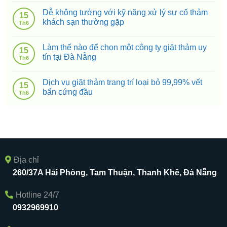
Dễ không tưởng với kỹ năng xử lý sự cố thảm
15
khách sạn thường gặp
Th6
Làm thế nào để chọn một công ty giặt thảm uy
15
tín tại Đà Nẵng
Th6
Dịch vụ giặt thảm trang trí loại bỏ 99,99% vết
15
bẩn cứng đầu
Th6
Địa chỉ
260/37A Hải Phòng, Tam Thuận, Thanh Khê, Đà Nẵng
Hotline 24/7
0932969910