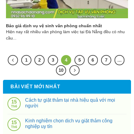
Báo giá dịch vụ vệ sinh văn phòng chuẩn nhất
Hiện nay rất nhiều văn phòng làm việc tại Đà Nẵng đều có nhu
cầu...
1
2
3
4
5
6
7
…
10
BÀI VIẾT MỚI NHẤT
Cách tự giặt thảm tại nhà hiệu quả với mọi
15
người
Th6
Kinh nghiệm chọn dịch vụ giặt thảm công
15
nghiệp uy tín
Th6